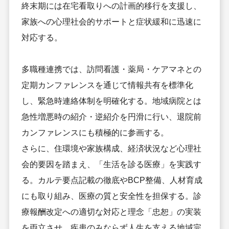
終末期には在宅看取りへの計画的移行を支援し、
家族への心理社会的サポートと症状緩和に迅速に
対応する。
多職種連携では、訪問看護・薬局・ケアマネとの
定期カンファレンスを通じて情報共有を標準化
し、緊急時連絡体制を明確化する。地域病院とは
急性増悪時の紹介・逆紹介を円滑に行い、退院前
カンファレンスにも積極的に参画する。
さらに、住環境や家族構成、経済状況など心理社
会的要因を踏まえ、「生活を診る医療」を実践す
る。カルテ要点記載の徹底やBCP整備、人材育成
にも取り組み、医療の質と安全性を担保する。診
療報酬改定への適切な対応と理念「忠恕」の実装
を両立させ、疾患のみならず人生を支える地域完